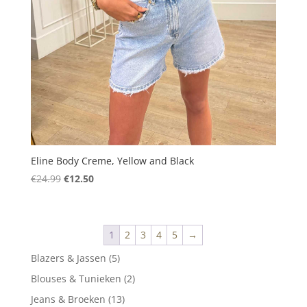
Eline Body Creme, Yellow and Black
Oorspronkelijke
Huidige
€
24.99
€
12.50
prijs
prijs
was:
is:
€24.99.
€12.50.
1
2
3
4
5
→
5
Blazers & Jassen
5
producten
2
Blouses & Tunieken
2
producten
13
Jeans & Broeken
13