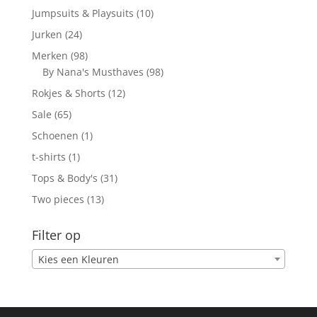
producten
10
Jumpsuits & Playsuits
10
producten
24
Jurken
24
producten
98
Merken
98
producten
98
By Nana's Musthaves
98
producten
12
Rokjes & Shorts
12
producten
65
Sale
65
producten
1
Schoenen
1
product
1
t-shirts
1
product
31
Tops & Body's
31
producten
13
Two pieces
13
producten
Filter op
Kies een Kleuren