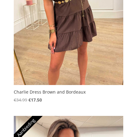
Charlie Dress Brown and Bordeaux
Oorspronkelijke
Huidige
€
34.99
€
17.50
prijs
prijs
was:
is:
Aanbieding
€34.99.
€17.50.