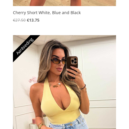
Cherry Short White, Blue and Black
Oorspronkelijke
Huidige
€
27.50
€
13.75
prijs
prijs
was:
is:
Aanbieding
€27.50.
€13.75.