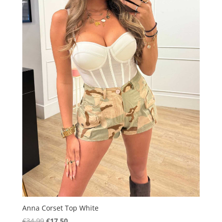
Anna Corset Top White
Oorspronkelijke
Huidige
€
34.99
€
17.50