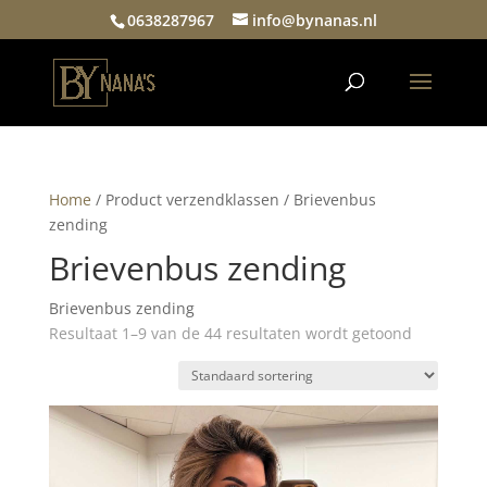
0638287967
info@bynanas.nl
Home
/ Product verzendklassen / Brievenbus
zending
Brievenbus zending
Brievenbus zending
Resultaat 1–9 van de 44 resultaten wordt getoond