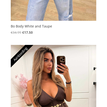
Bo Body White and Taupe
Oorspronkelijke
Huidige
€
34.99
€
17.50
prijs
prijs
was:
is:
Aanbieding
€34.99.
€17.50.