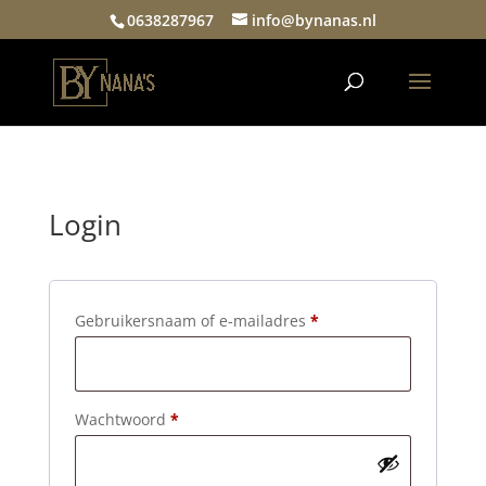
0638287967
info@bynanas.nl
Login
Vereist
Gebruikersnaam of e-mailadres
*
Vereist
Wachtwoord
*