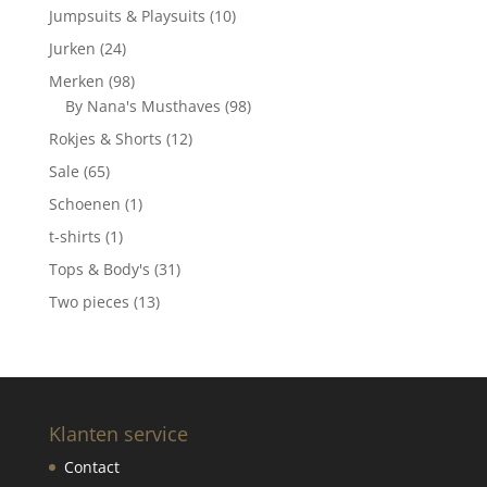
producten
10
Jumpsuits & Playsuits
10
producten
24
Jurken
24
producten
98
Merken
98
producten
98
By Nana's Musthaves
98
producten
12
Rokjes & Shorts
12
producten
65
Sale
65
producten
1
Schoenen
1
product
1
t-shirts
1
product
31
Tops & Body's
31
producten
13
Two pieces
13
producten
Klanten service
Contact