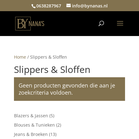
0638287967
info@bynanas.nl
Home
/ Slippers & Sloffen
Slippers & Sloffen
Geen producten gevonden die aan je
zoekcriteria voldoen.
5
Blazers & Jassen
5
producten
2
Blouses & Tunieken
2
producten
13
Jeans & Broeken
13