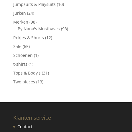
producten
10
Jumpsuits & Playsuits
10
producten
24
Jurken
24
producten
98
Merken
98
producten
98
By Nana's Musthaves
98
producten
12
Rokjes & Shorts
12
producten
65
Sale
65
producten
1
Schoenen
1
product
1
t-shirts
1
product
31
Tops & Body's
31
producten
13
Two pieces
13
producten
Klanten service
Contact