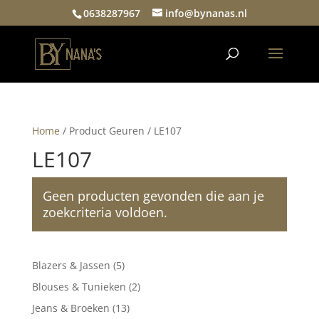
0638287967
info@bynanas.nl
Home
/ Product Geuren / LE107
LE107
Geen producten gevonden die aan je
zoekcriteria voldoen.
5
Blazers & Jassen
5
producten
2
Blouses & Tunieken
2
producten
13
Jeans & Broeken
13