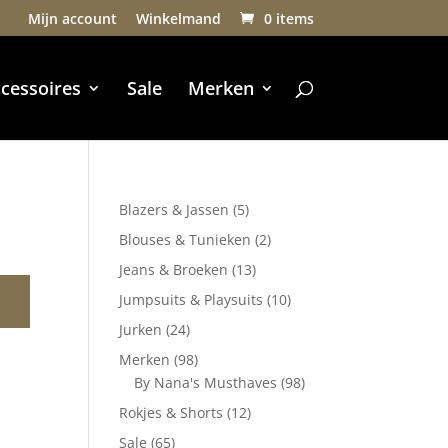
Mijn account
Winkelmand
0 items
cessoires
Sale
Merken
5
Blazers & Jassen
5
producten
2
Blouses & Tunieken
2
producten
13
Jeans & Broeken
13
producten
10
Jumpsuits & Playsuits
10
producten
24
Jurken
24
producten
98
Merken
98
producten
98
By Nana's Musthaves
98
producten
12
Rokjes & Shorts
12
producten
65
Sale
65