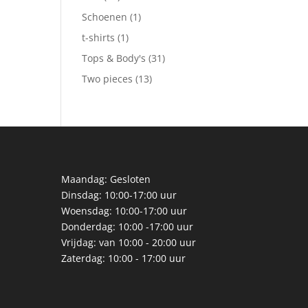
producten
1
Schoenen
1
product
1
t-shirts
1
product
31
Tops & Body's
31
producten
13
Two pieces
13
producten
Maandag: Gesloten
Dinsdag: 10:00-17:00 uur
Woensdag: 10:00-17:00 uur
Donderdag: 10:00 -17:00 uur
Vrijdag: van 10:00 - 20:00 uur
Zaterdag: 10:00 - 17:00 uur