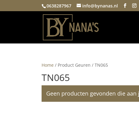
0638287967
info@bynanas.nl
Home
/ Product Geuren / TN065
TN065
Geen producten gevonden die aan je