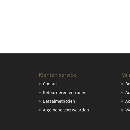
Klanten service
Mij
Contact
Be
Retourneren en ruilen
Ad
Betaalmethoden
Ac
Algemene voorwaarden
Wa