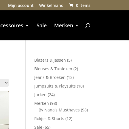
Mijn account
Winkelmand
0 items
cessoires
Sale
Merken
5
Blazers & Jassen
5
producten
2
Blouses & Tunieken
2
producten
13
Jeans & Broeken
13
producten
10
Jumpsuits & Playsuits
10
producten
24
Jurken
24
producten
98
Merken
98
producten
98
By Nana's Musthaves
98
producten
12
Rokjes & Shorts
12
producten
65
Sale
65