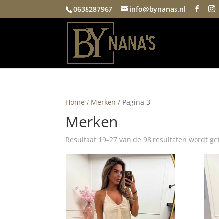
0638287967
info@bynanas.nl
Home
/
Merken
/ Pagina 3
Merken
Resultaat 19–27 van de 98 resultaten wordt g