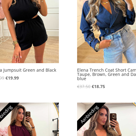
a Jumpsuit Green and Black
Elena Trench Coat Short Cam
Taupe, Brown, Green and Da
Oorspronkelijke
Huidige
99
€
19.99
blue
prijs
prijs
Oorspronkelijke
Huidige
€
37.50
€
18.75
was:
is:
prijs
prijs
€39.99.
€19.99.
was:
is:
bieding
Aanbieding
€37.50.
€18.75.