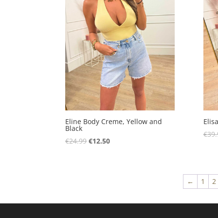
Eline Body Creme, Yellow and
Elis
Black
€
39.
Oorspronkelijke
Huidige
€
24.99
€
12.50
prijs
prijs
was:
is:
€24.99.
€12.50.
←
1
2