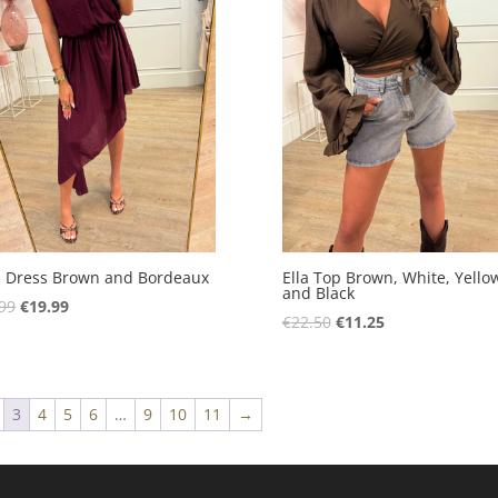
a Dress Brown and Bordeaux
Ella Top Brown, White, Yello
and Black
Oorspronkelijke
Huidige
99
€
19.99
Oorspronkelijke
Huidige
€
22.50
€
11.25
prijs
prijs
prijs
prijs
was:
is:
was:
is:
€39.99.
€19.99.
€22.50.
€11.25.
3
4
5
6
…
9
10
11
→