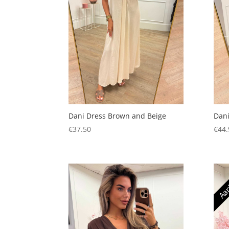
Dani Dress Brown and Beige
Dani
€
37.50
€
44.
Aan