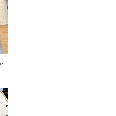
el,
rk