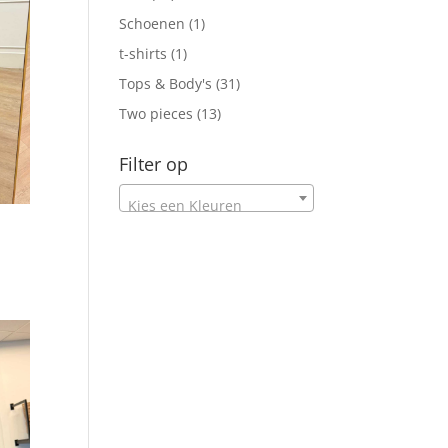
producten
1
Schoenen
1
product
1
t-shirts
1
product
31
Tops & Body's
31
producten
13
Two pieces
13
producten
Filter op
Kies een Kleuren