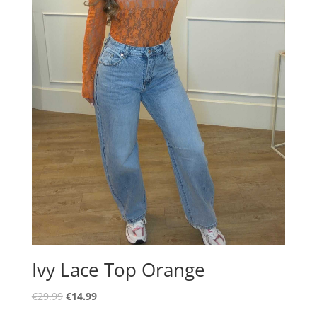
Ivy Lace Top Orange
Oorspronkelijke
Huidige
€
29.99
€
14.99
prijs
prijs