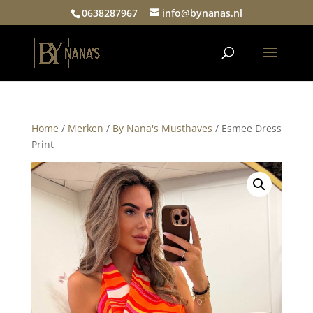
0638287967
info@bynanas.nl
Home
/
Merken
/
By Nana's Musthaves
/ Esmee Dress
Print