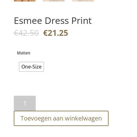
Esmee Dress Print
Oorspronkelijke
Huidige
€
42.50
€
21.25
prijs
prijs
was:
is:
€42.50.
€21.25.
Maten
One-Size
Esmee
Dress
Print
Toevoegen aan winkelwagen
aantal