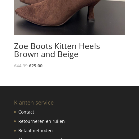
Zoe Boots Kitten Heels
Brown and Beige
Oorspronkelijke
Huidige
€
44.99
€
25.00
prijs
prijs
was:
is:
€44.99.
€25.00.
Klanten service
Contact
Retourneren en ruilen
Betaalmethoden