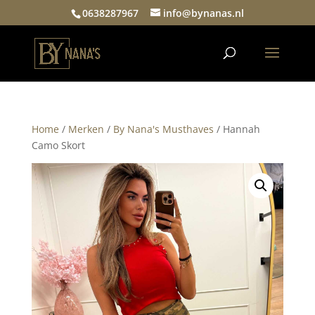
0638287967
info@bynanas.nl
Home
/
Merken
/
By Nana's Musthaves
/ Hannah
Camo Skort