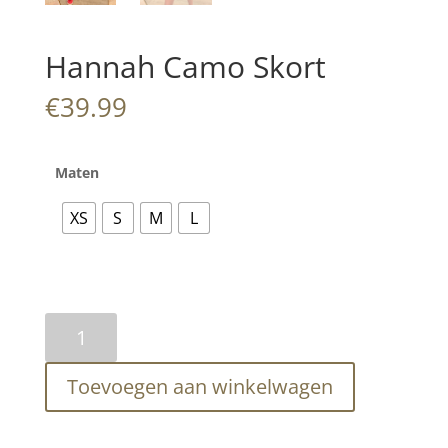
Hannah Camo Skort
€
39.99
Maten
XS
S
M
L
Hannah
Camo
Skort
Toevoegen aan winkelwagen
aantal