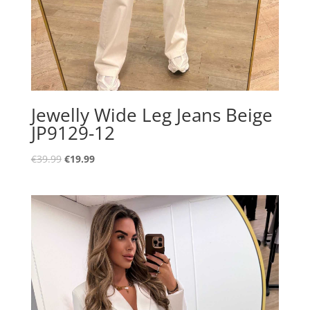
Jewelly Wide Leg Jeans Beige
JP9129-12
Oorspronkelijke
Huidige
€
39.99
€
19.99
prijs
prijs
was:
is:
€39.99.
€19.99.