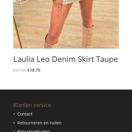
Laulia Leo Denim Skirt Taupe
Oorspronkelijke
Huidige
€
37.50
€
18.75
prijs
prijs
was:
is:
€37.50.
€18.75.
Klanten service
Contact
Retourneren en ruilen
Betaalmethoden