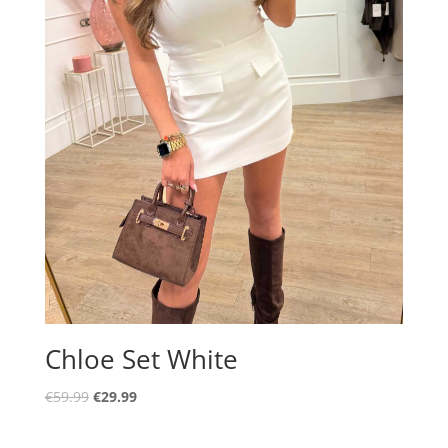
Chloe Set White
Oorspronkelijke
Huidige
€
59.99
€
29.99
prijs
prijs
was:
is: