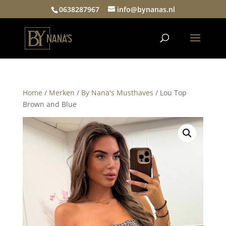
0638287967
info@bynanas.nl
Home
/
Merken
/
By Nana's Musthaves
/ Lou Top
Brown and Blue