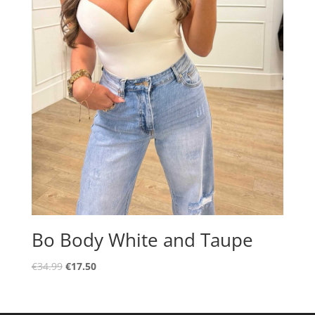
Bo Body White and Taupe
Oorspronkelijke
Huidige
€
34.99
€
17.50
prijs
prijs
was:
is:
€34.99.
€17.50.