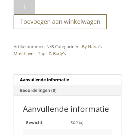
Lou
Top
Brown
Toevoegen aan winkelwagen
and
Blue
aantal
Artikelnummer:
N/B
Categorieën:
By Nana's
Musthaves
,
Tops & Body's
Aanvullende informatie
Beoordelingen (0)
Aanvullende informatie
Gewicht
500 kg