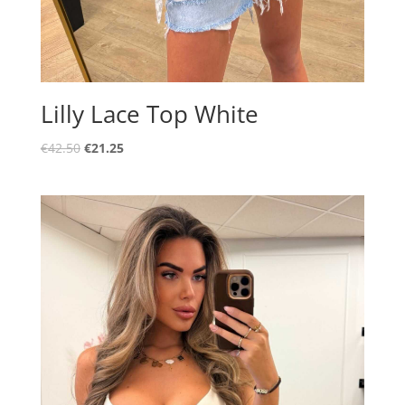
Lilly Lace Top White
Oorspronkelijke
Huidige
€
42.50
€
21.25
prijs
prijs
was:
is:
€42.50.
€21.25.