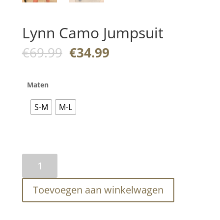
Lynn Camo Jumpsuit
Oorspronkelijke
Huidige
€
69.99
€
34.99
prijs
prijs
was:
is:
€69.99.
€34.99.
Maten
S-M
M-L
Lynn
Camo
Jumpsuit
Toevoegen aan winkelwagen
aantal