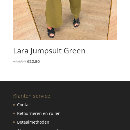
Lara Jumpsuit Green
Oorspronkelijke
Huidige
€
44.99
€
22.50
prijs
prijs
was:
is:
€44.99.
€22.50.
Klanten service
Contact
Retourneren en ruilen
Betaalmethoden