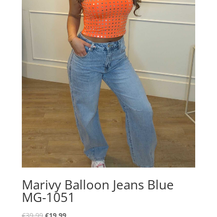
Marivy Balloon Jeans Blue
MG-1051
Oorspronkelijke
Huidige
€
39.99
€
19.99