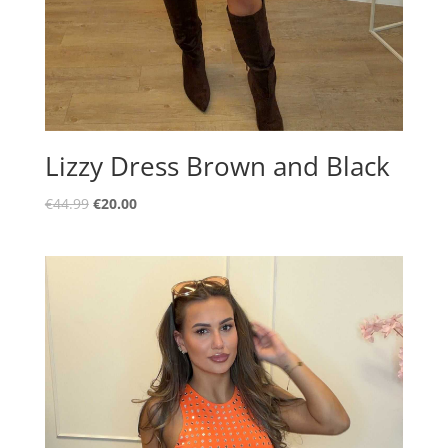
Lizzy Dress Brown and Black
Oorspronkelijke
Huidige
€
44.99
€
20.00
prijs
prijs
was:
is:
€44.99.
€20.00.