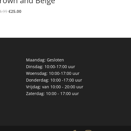
rown and Beige
Oorspronkelijke
Huidige
4.99
€
25.00
prijs
prijs
was:
is:
€44.99.
€25.00.
Maandag: Gesloten
Dinsdag: 10:00-17:00 uur
Woensdag: 10:00-17:00 uur
Donderdag: 10:00 -17:00 uur
Vrijdag: van 10:00 - 20:00 uur
Zaterdag: 10:00 - 17:00 uur