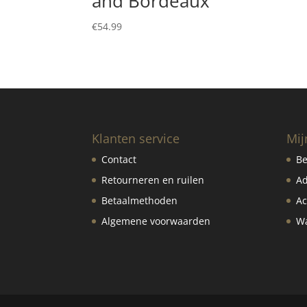
and Bordeaux
€
54.99
Klanten service
Mij
Contact
Be
Retourneren en ruilen
Ad
Betaalmethoden
Ac
Algemene voorwaarden
Wa