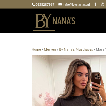
0638287967
info@bynanas.nl
Home
/
Merken
/
By Nana's Musthaves
/ Mara 