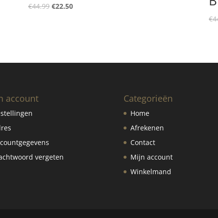
B
Oorspronkelijke
Huidige
€
44.99
€
22.50
prijs
prijs
€
4
was:
is:
€44.99.
€22.50.
n account
Categorieën
stellingen
Home
res
Afrekenen
countgegevens
Contact
chtwoord vergeten
Mijn account
Winkelmand