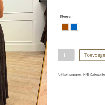
Kleuren
Mara
Toevoege
Two
Piece
Set
Brown
Artikelnummer:
N/B
Categori
and
Dark
Blue
aantal